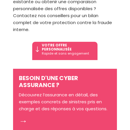
existante ou obtenir une comparaison
personnalisée des offres disponibles ?
Contactez nos conseillers pour un bilan
complet de votre protection contre la fraude
interne.
VOTRE OFFRE
"
PERSONNALISÉE
Rapide et sans engagement
BESOIN D'UNE CYBER
ASSURANCE ?
Découvrez l’assurance en détail, des
exemples concrets de sinistres pris en
charge et des réponses à vos questions.
→