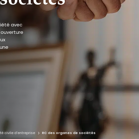
ciété avec
Couverture
aux
 une
é civile d’entreprise
RC des organes de sociétés
5