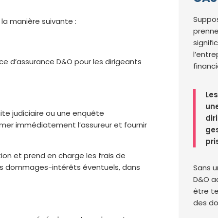
Suppos
 la manière suivante :
prenne
signifi
l’entr
lice d’assurance D&O pour les dirigeants
financi
Les
une
ite judiciaire ou une enquête
dir
ormer immédiatement l’assureur et fournir
ges
pri
tion et prend en charge les frais de
 les dommages-intérêts éventuels, dans
Sans u
D&O ad
être t
des d