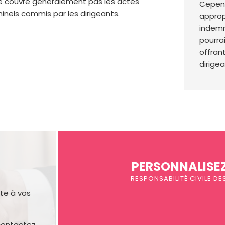
ne couvre généralement pas les actes
Cepen
minels commis par les dirigeants.
appropr
indemn
pourrai
offran
dirige
PERSONNALISEZ
RESPONSABILITÉ CIVILE D
te à vos
 contactez