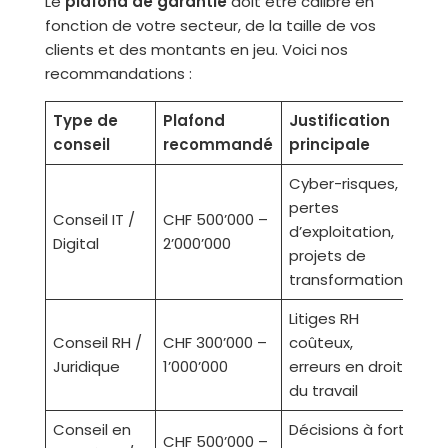
Le
plafond de garantie
doit être calibré en
fonction de votre secteur, de la taille de vos
clients et des montants en jeu. Voici nos
recommandations :
Type de
Plafond
Justification
conseil
recommandé
principale
Cyber-risques,
pertes
Conseil IT /
CHF 500’000 –
d’exploitation,
Digital
2’000’000
projets de
transformation
Litiges RH
Conseil RH /
CHF 300’000 –
coûteux,
Juridique
1’000’000
erreurs en droit
du travail
Conseil en
Décisions à fort
CHF 500’000 –