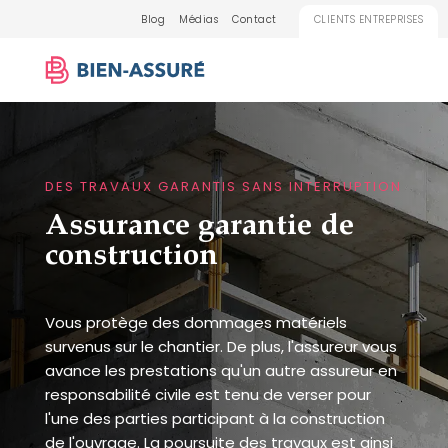
Blog
Médias
Contact
CLIENTS ENTREPRISES
DES TRAVAUX GARANTIS SANS INTERRUPTION
Assurance garantie de
construction
Vous protège des dommages matériels
survenus sur le chantier. De plus, l'assureur vous
avance les prestations qu'un autre assureur en
responsabilité civile est tenu de verser pour
l'une des parties participant à la construction
de l'ouvrage. La poursuite des travaux est ainsi