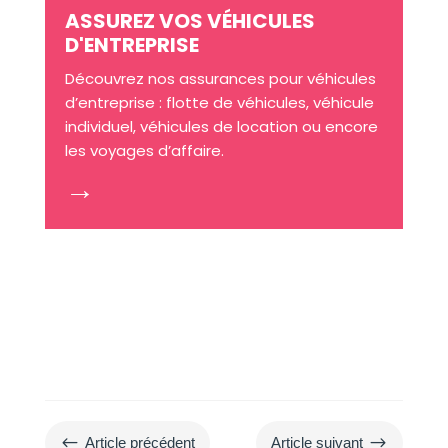
ASSUREZ VOS VÉHICULES
D'ENTREPRISE
Découvrez nos assurances pour véhicules
d’entreprise : flotte de véhicules, véhicule
individuel, véhicules de location ou encore
les voyages d’affaire.
→
#
$
Article précédent
Article suivant