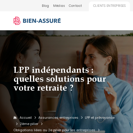
Blog
Médias
Contact
CLIENTS ENTREPRISES
LPP indépendants :
quelles solutions pour
votre retraite ?
Accueil
Assurances entreprises
LPP et prévoyance
5
5
2ème pilier
5
5
Obligations liées au 2e pilier pour les entreprises
5