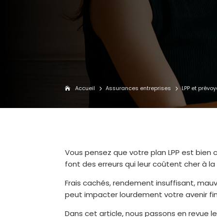
Accueil
Assurances entreprises
LPP et prévo
5
5
Vous pensez que votre plan LPP est bien 
font des erreurs qui leur coûtent cher à la 
Frais cachés, rendement insuffisant, mauv
peut impacter lourdement votre avenir fin
Dans cet article, nous passons en revue l