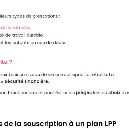
sieurs types de prestations :
de la retraite
.
té de travail durable.
 et les enfants en cas de décès.
nte ?
maintenir un niveau de vie correct après la retraite. La
ure
sécurité financière
.
 son fonctionnement pour éviter les
pièges
lors du
choix
d’u
s de la souscription à un plan LPP