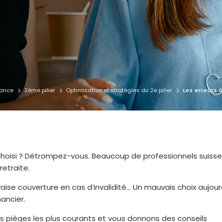
yance
2ème pilier
Optimisation et stratégies du 2e pilier
Les erreurs à
5
5
5
choisi ? Détrompez-vous. Beaucoup de professionnels suiss
retraite.
aise couverture en cas d’invalidité… Un mauvais choix aujour
ancier.
es pièges les plus courants et vous donnons des conseils