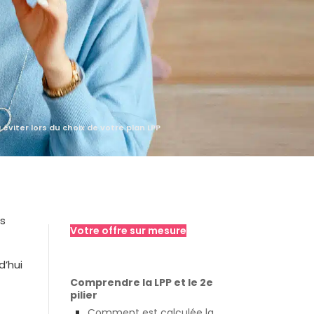
 éviter lors du choix de votre plan LPP
es
Votre offre sur mesure
d’hui
Comprendre la LPP et le 2e
pilier
Comment est calculée la