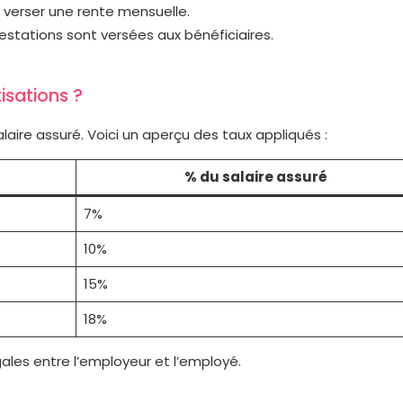
ur verser une rente mensuelle.
restations sont versées aux bénéficiaires.
isations ?
alaire assuré. Voici un aperçu des taux appliqués :
% du salaire assuré
7%
10%
15%
18%
ales entre l’employeur et l’employé.