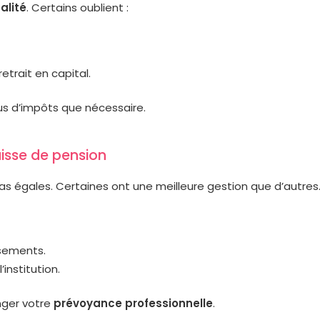
calité
. Certains oublient :
etrait en capital.
us d’impôts que nécessaire.
caisse de pension
s égales. Certaines ont une meilleure gestion que d’autres
ssements.
institution.
nger votre
prévoyance professionnelle
.