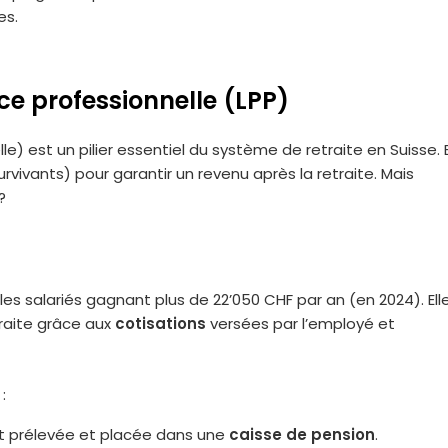
es.
ce professionnelle (LPP)
e) est un pilier essentiel du système de retraite en Suisse. E
rvivants) pour garantir un revenu après la retraite. Mais
?
les salariés gagnant plus de 22’050 CHF par an (en 2024). Ell
traite grâce aux
cotisations
versées par l’employé et
:
st prélevée et placée dans une
caisse de pension
.