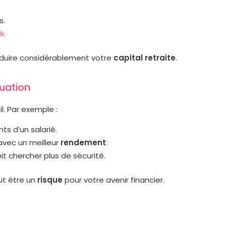
s.
pé
.
réduire considérablement votre
capital retraite
.
tuation
l. Par exemple :
ts d’un salarié.
 avec un meilleur
rendement
.
it chercher plus de sécurité.
ut être un
risque
pour votre avenir financier.