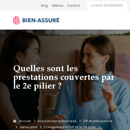
Blog
Médias
Contact
CLIENTS ENTREPRISES
Quelles sont les
prestations couvertes par
le 2e pilier ?
Accueil
Assurances entreprises
LPP et prévoyance
5
5
2ème pilier
Comprendre la LPP et le 2e pilier
5
5
5